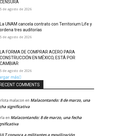
CENSURA
5 de agosto de 2026
La UNAM cancela contrato con Territorium Life y
ordena tres auditorías
5 de agosto de 2026
LA FORMA DE COMPRAR ACERO PARA
CONSTRUCCIÓN EN MÉXICO, ESTÁ POR
CAMBIAR
5 de agosto de 2026
argar más
RECENT COMMENTS
Malacontando: 8 de marzo, una
rlota malacon
en
cha significativa
Malacontando: 8 de marzo, una fecha
rla
en
gnificativa
LT convoca a militantes a movilización