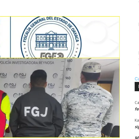
C
Ca
fe
Ka
si
MU