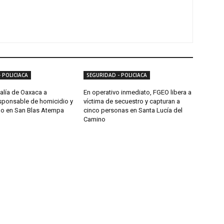
 POLICIACA
SEGURIDAD - POLICIACA
alía de Oaxaca a
En operativo inmediato, FGEO libera a
sponsable de homicidio y
víctima de secuestro y capturan a
do en San Blas Atempa
cinco personas en Santa Lucía del
Camino