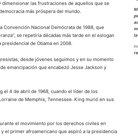
r y dimensionar las frustraciones de aquellos que se
MU
 democracia más próspera del mundo.
pe
ac
la Convención Nacional Demócrata de 1988, que
mu
ranza”, se repetiría décadas más tarde en el eslogan
la
a presidencial de Obama en 2008.
An
re
gresistas, desde jóvenes seguimos y en su momento
 de emancipación que encabezó Jesse Jackson y
 el 4 de abril de 1968, cuando el líder de los
l Lorraine de Memphis, Tennessee. King murió en sus
durante el movimiento por los derechos civiles en
y el primer afroamericano que aspiró a la presidencia