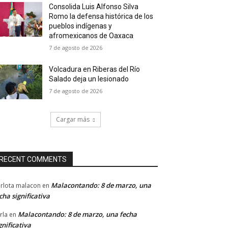
Consolida Luis Alfonso Silva
Romo la defensa histórica de los
pueblos indígenas y
afromexicanos de Oaxaca
7 de agosto de 2026
Volcadura en Riberas del Río
Salado deja un lesionado
7 de agosto de 2026
Cargar más
RECENT COMMENTS
Malacontando: 8 de marzo, una
rlota malacon
en
cha significativa
Malacontando: 8 de marzo, una fecha
rla
en
gnificativa