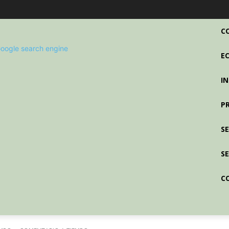
C
E
I
P
S
SE
C