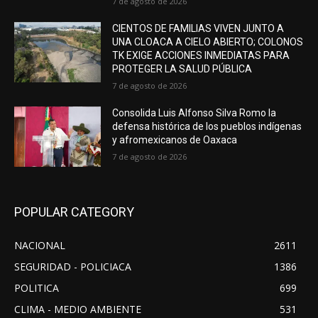
7 de agosto de 2026
CIENTOS DE FAMILIAS VIVEN JUNTO A
UNA CLOACA A CIELO ABIERTO; COLONOS
TK EXIGE ACCIONES INMEDIATAS PARA
PROTEGER LA SALUD PÚBLICA
7 de agosto de 2026
Consolida Luis Alfonso Silva Romo la
defensa histórica de los pueblos indígenas
y afromexicanos de Oaxaca
7 de agosto de 2026
POPULAR CATEGORY
NACIONAL
2611
SEGURIDAD - POLICIACA
1386
POLITICA
699
CLIMA - MEDIO AMBIENTE
531