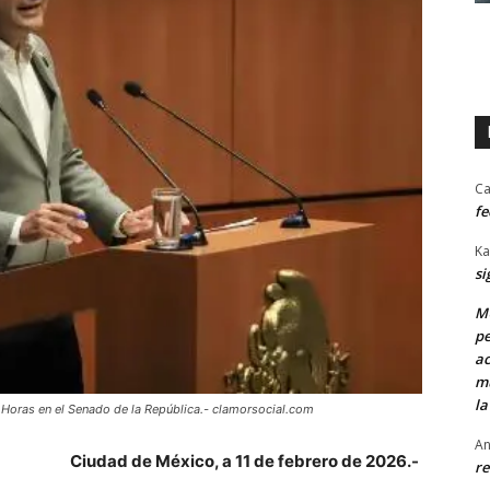
Ca
fe
Ka
si
MU
pe
ac
mu
la
 Horas en el Senado de la República.- clamorsocial.com
An
Ciudad de México, a 11 de febrero de 2026.-
re