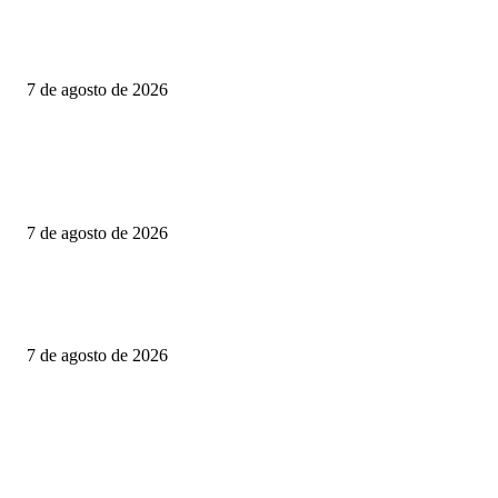
PRESENTA DIPUTADO DEL PRI ALEJANDRO DOMÍNGUEZ REFO
PARA FORTALECER INVESTIGACIONES EN DESAPARICIÓN DE
MUJERES MIGRANTES
7 de agosto de 2026
CIENTOS DE FAMILIAS VIVEN JUNTO A UNA CLOACA A CIELO
ABIERTO; COLONOS TK EXIGE ACCIONES INMEDIATAS PARA
PROTEGER LA SALUD PÚBLICA
7 de agosto de 2026
Consolida Luis Alfonso Silva Romo la defensa histórica de los pueblos
indígenas y afromexicanos de Oaxaca
7 de agosto de 2026
POPULAR POSTS
PRESENTA DIPUTADO DEL PRI ALEJANDRO DOMÍNGUEZ REFO
PARA FORTALECER INVESTIGACIONES EN DESAPARICIÓN DE
MUJERES MIGRANTES