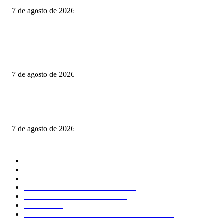
7 de agosto de 2026
CIENTOS DE FAMILIAS VIVEN JUNTO A UNA CLOACA A CIELO
ABIERTO; COLONOS TK EXIGE ACCIONES INMEDIATAS PARA
PROTEGER LA SALUD PÚBLICA
7 de agosto de 2026
Consolida Luis Alfonso Silva Romo la defensa histórica de los pueblos
indígenas y afromexicanos de Oaxaca
7 de agosto de 2026
POPULAR CATEGORY
NACIONAL
2611
SEGURIDAD - POLICIACA
1386
POLITICA
699
CLIMA - MEDIO AMBIENTE
531
COMENTARIO A TIEMPO
500
LOCAL
459
OPINIÓN DE CIPRIANO MIRAFLORES
445