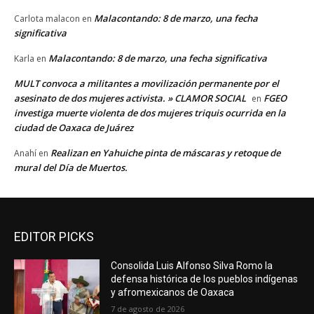
Malacontando: 8 de marzo, una fecha
Carlota malacon
en
significativa
Malacontando: 8 de marzo, una fecha significativa
Karla
en
MULT convoca a militantes a movilización permanente por el
asesinato de dos mujeres activista. » CLAMOR SOCIAL
FGEO
en
investiga muerte violenta de dos mujeres triquis ocurrida en la
ciudad de Oaxaca de Juárez
Realizan en Yahuiche pinta de máscaras y retoque de
Anahí
en
mural del Día de Muertos.
EDITOR PICKS
Consolida Luis Alfonso Silva Romo la
defensa histórica de los pueblos indígenas
y afromexicanos de Oaxaca
7 de agosto de 2026