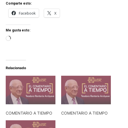
Comparte esto:
Facebook
X
Me gusta esto:
C
a
r
g
Relacionado
a
n
d
o
.
.
COMENTARIO A TIEMPO
COMENTARIO A TIEMPO
.