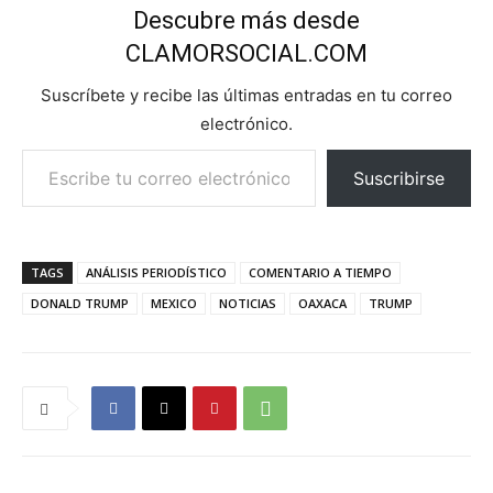
a
Descubre más desde
n
CLAMORSOCIAL.COM
d
o
Suscríbete y recibe las últimas entradas en tu correo
.
electrónico.
Escribe tu correo electrónico…
.
Suscribirse
.
TAGS
ANÁLISIS PERIODÍSTICO
COMENTARIO A TIEMPO
DONALD TRUMP
MEXICO
NOTICIAS
OAXACA
TRUMP