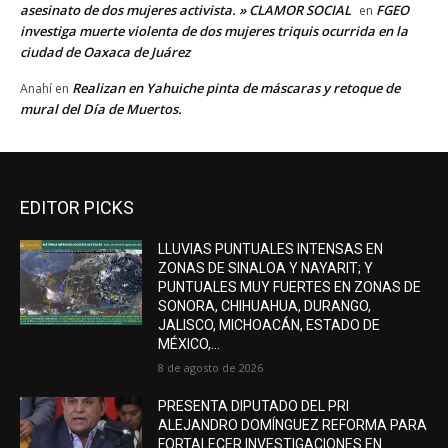
asesinato de dos mujeres activista. » CLAMOR SOCIAL
FGEO
en
investiga muerte violenta de dos mujeres triquis ocurrida en la
ciudad de Oaxaca de Juárez
Realizan en Yahuiche pinta de máscaras y retoque de
Anahí
en
mural del Día de Muertos.
EDITOR PICKS
LLUVIAS PUNTUALES INTENSAS EN
ZONAS DE SINALOA Y NAYARIT; Y
PUNTUALES MUY FUERTES EN ZONAS DE
SONORA, CHIHUAHUA, DURANGO,
JALISCO, MICHOACÁN, ESTADO DE
MÉXICO,...
8 de agosto de 2026
PRESENTA DIPUTADO DEL PRI
ALEJANDRO DOMÍNGUEZ REFORMA PARA
FORTALECER INVESTIGACIONES EN