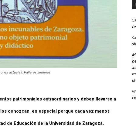
Ca
fe
Ka
si
MU
pe
ac
iones actuales: Pallarés Jiménez
mu
la
An
re
mentos patrimoniales extraordinarios y deben llevarse a
s los conozcan, en especial porque cada vez menos
ltad de Educación de la Universidad de Zaragoza,