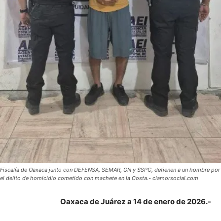
Fiscalía de Oaxaca junto con DEFENSA, SEMAR, GN y SSPC, detienen a un hombre por
el delito de homicidio cometido con machete en la Costa.- clamorsocial.com
Oaxaca de Juárez a 14 de enero de 2026.-