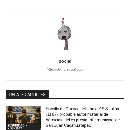
social
http://clamorsocial.com
RELATED ARTICLES
Fiscalía de Oaxaca detiene a Z.S.S., alias
«El 07» probable autor material de
homicidio del ex presidente municipal de
San Juan Cacahuatepec
SEGURIDAD -
POLICIACA