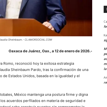
Ca
fe
Ka
e Claudia Sheinbaum.- CLAMORSOCIAL.COM
si
MU
Oaxaca de Juárez, Oax., a 12 de enero de 2026.-
pe
ac
va Romo, reconoció hoy la exitosa estrategia
mu
la
laudia Sheinbaum Pardo, tras la confirmación de una
no de Estados Unidos, basada en la igualdad y el
An
re
 globales, México mantenga una postura firme y digna
 los acuerdos perfilados en materia de seguridad e
ederal sabe construir puentes sin comprometer la