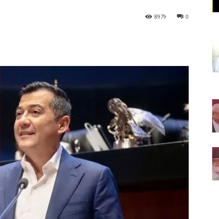
8979
0