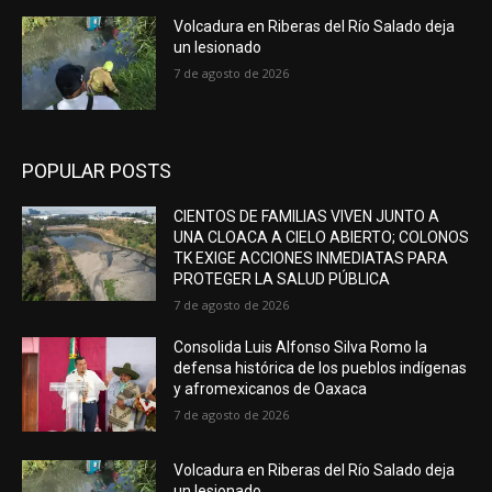
Volcadura en Riberas del Río Salado deja
un lesionado
7 de agosto de 2026
POPULAR POSTS
CIENTOS DE FAMILIAS VIVEN JUNTO A
UNA CLOACA A CIELO ABIERTO; COLONOS
TK EXIGE ACCIONES INMEDIATAS PARA
PROTEGER LA SALUD PÚBLICA
7 de agosto de 2026
Consolida Luis Alfonso Silva Romo la
defensa histórica de los pueblos indígenas
y afromexicanos de Oaxaca
7 de agosto de 2026
Volcadura en Riberas del Río Salado deja
un lesionado