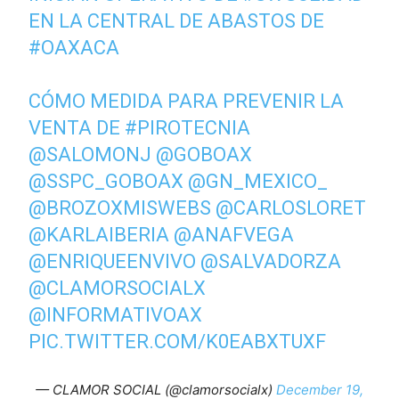
EN LA CENTRAL DE ABASTOS DE
#OAXACA
CÓMO MEDIDA PARA PREVENIR LA
VENTA DE
#PIROTECNIA
@SALOMONJ
@GOBOAX
@SSPC_GOBOAX
@GN_MEXICO_
@BROZOXMISWEBS
@CARLOSLORET
@KARLAIBERIA
@ANAFVEGA
@ENRIQUEENVIVO
@SALVADORZA
@CLAMORSOCIALX
@INFORMATIVOAX
PIC.TWITTER.COM/K0EABXTUXF
— CLAMOR SOCIAL (@clamorsocialx)
December 19,