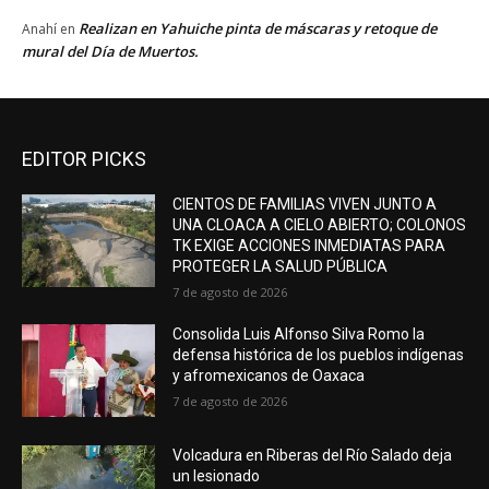
Realizan en Yahuiche pinta de máscaras y retoque de
Anahí
en
mural del Día de Muertos.
EDITOR PICKS
CIENTOS DE FAMILIAS VIVEN JUNTO A
UNA CLOACA A CIELO ABIERTO; COLONOS
TK EXIGE ACCIONES INMEDIATAS PARA
PROTEGER LA SALUD PÚBLICA
7 de agosto de 2026
Consolida Luis Alfonso Silva Romo la
defensa histórica de los pueblos indígenas
y afromexicanos de Oaxaca
7 de agosto de 2026
Volcadura en Riberas del Río Salado deja
un lesionado