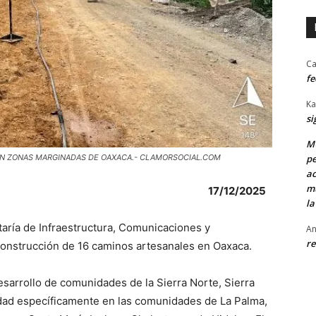
Ca
fe
Ka
si
MU
EN ZONAS MARGINADAS DE OAXACA.- CLAMORSOCIAL.COM
pe
ac
mu
17/12/2025
la
taría de Infraestructura, Comunicaciones y
An
re
construcción de 16 caminos artesanales en Oaxaca.
desarrollo de comunidades de la Sierra Norte, Sierra
idad específicamente en las comunidades de La Palma,