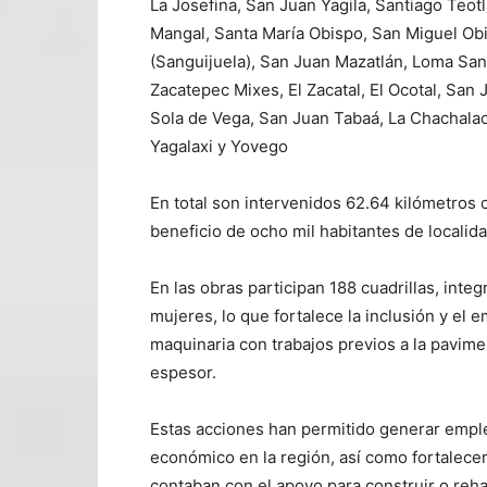
La Josefina, San Juan Yagila, Santiago Teot
Mangal, Santa María Obispo, San Miguel Obi
(Sanguijuela), San Juan Mazatlán, Loma San
Zacatepec Mixes, El Zacatal, El Ocotal, San J
Sola de Vega, San Juan Tabaá, La Chachalac
Yagalaxi y Yovego
En total son intervenidos 62.64 kilómetros 
beneficio de ocho mil habitantes de localid
En las obras participan 188 cuadrillas, inte
mujeres, lo que fortalece la inclusión y el
maquinaria con trabajos previos a la pavim
espesor.
Estas acciones han permitido generar emple
económico en la región, así como fortalecer
contaban con el apoyo para construir o reha