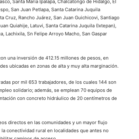
lasco, Santa María Ipalapa, Chalcatongo de Hidalgo, El
spo, San Juan Petlapa, Santa Catarina Juquila
ta Cruz, Rancho Juárez, San Juan Guichicovi, Santiago
uan Quiahije, Latuvi, Santa Catarina Juquila (Ixtepan),
a, Lachixila, Sn Felipe Arroyo Macho, San Gaspar
con una inversión de 412.15 millones de pesos, en
ades ubicadas en zonas de alta y muy alta marginación.
gradas por mil 653 trabajadores, de los cuales 144 son
 empleo solidario; además, se emplean 70 equipos de
entación con concreto hidráulico de 20 centímetros de
os directos en las comunidades y un mayor flujo
 la conectividad rural en localidades que antes no
bilitar caminos de acceso.