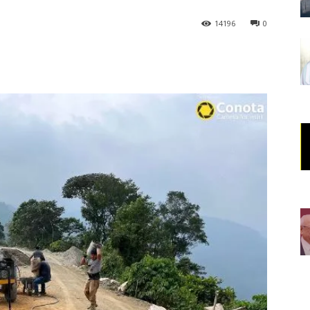
14196
0