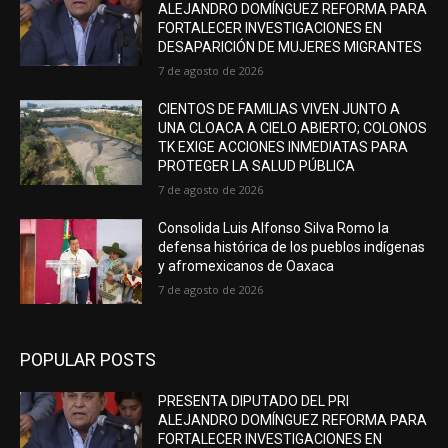
ALEJANDRO DOMÍNGUEZ REFORMA PARA
FORTALECER INVESTIGACIONES EN
DESAPARICIÓN DE MUJERES MIGRANTES
7 de agosto de 2026
CIENTOS DE FAMILIAS VIVEN JUNTO A
UNA CLOACA A CIELO ABIERTO; COLONOS
TK EXIGE ACCIONES INMEDIATAS PARA
PROTEGER LA SALUD PÚBLICA
7 de agosto de 2026
Consolida Luis Alfonso Silva Romo la
defensa histórica de los pueblos indígenas
y afromexicanos de Oaxaca
7 de agosto de 2026
POPULAR POSTS
PRESENTA DIPUTADO DEL PRI
ALEJANDRO DOMÍNGUEZ REFORMA PARA
FORTALECER INVESTIGACIONES EN