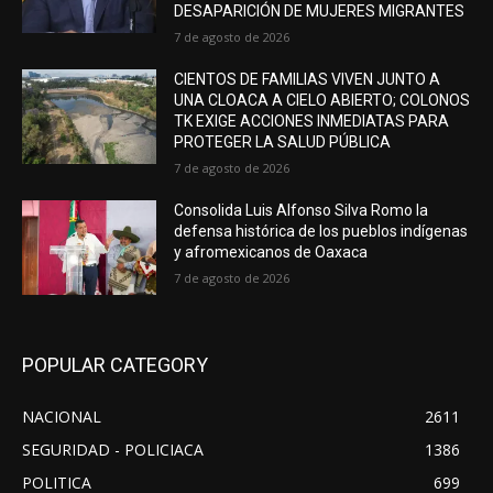
DESAPARICIÓN DE MUJERES MIGRANTES
7 de agosto de 2026
CIENTOS DE FAMILIAS VIVEN JUNTO A
UNA CLOACA A CIELO ABIERTO; COLONOS
TK EXIGE ACCIONES INMEDIATAS PARA
PROTEGER LA SALUD PÚBLICA
7 de agosto de 2026
Consolida Luis Alfonso Silva Romo la
defensa histórica de los pueblos indígenas
y afromexicanos de Oaxaca
7 de agosto de 2026
POPULAR CATEGORY
NACIONAL
2611
SEGURIDAD - POLICIACA
1386
POLITICA
699