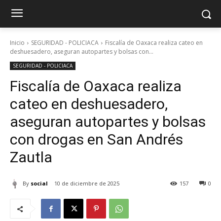
Inicio
SEGURIDAD - POLICIACA
Fiscalía de Oaxaca realiza cateo en
deshuesadero, aseguran autopartes y bolsas con...
SEGURIDAD - POLICIACA
Fiscalía de Oaxaca realiza
cateo en deshuesadero,
aseguran autopartes y bolsas
con drogas en San Andrés
Zautla
By
social
10 de diciembre de 2025
157
0