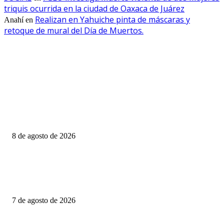
triquis ocurrida en la ciudad de Oaxaca de Juárez
Realizan en Yahuiche pinta de máscaras y
Anahí
en
retoque de mural del Día de Muertos.
EDITOR PICKS
LLUVIAS PUNTUALES INTENSAS EN ZONAS DE SINALOA Y
NAYARIT; Y PUNTUALES MUY FUERTES EN ZONAS DE SONORA,
CHIHUAHUA, DURANGO, JALISCO, MICHOACÁN, ESTADO DE
MÉXICO,...
8 de agosto de 2026
PRESENTA DIPUTADO DEL PRI ALEJANDRO DOMÍNGUEZ REFO
PARA FORTALECER INVESTIGACIONES EN DESAPARICIÓN DE
MUJERES MIGRANTES
7 de agosto de 2026