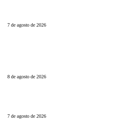
CIENTOS DE FAMILIAS VIVEN JUNTO A UNA CLOACA A CIELO
ABIERTO; COLONOS TK EXIGE ACCIONES INMEDIATAS PARA
PROTEGER LA SALUD PÚBLICA
7 de agosto de 2026
POPULAR POSTS
LLUVIAS PUNTUALES INTENSAS EN ZONAS DE SINALOA Y
NAYARIT; Y PUNTUALES MUY FUERTES EN ZONAS DE SONORA,
CHIHUAHUA, DURANGO, JALISCO, MICHOACÁN, ESTADO DE
MÉXICO,...
8 de agosto de 2026
PRESENTA DIPUTADO DEL PRI ALEJANDRO DOMÍNGUEZ REFO
PARA FORTALECER INVESTIGACIONES EN DESAPARICIÓN DE
MUJERES MIGRANTES
7 de agosto de 2026
CIENTOS DE FAMILIAS VIVEN JUNTO A UNA CLOACA A CIELO