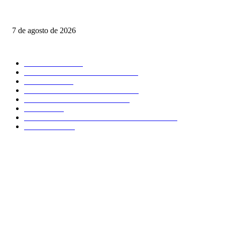
ABIERTO; COLONOS TK EXIGE ACCIONES INMEDIATAS PARA
PROTEGER LA SALUD PÚBLICA
7 de agosto de 2026
POPULAR CATEGORY
NACIONAL
2611
SEGURIDAD - POLICIACA
1386
POLITICA
699
CLIMA - MEDIO AMBIENTE
532
COMENTARIO A TIEMPO
500
LOCAL
459
OPINIÓN DE CIPRIANO MIRAFLORES
445
CULTURA
266
ABOUT US