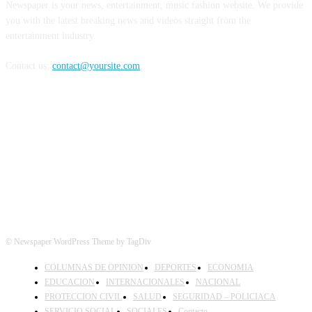
Newspaper is your news, entertainment, music fashion website. We provide
you with the latest breaking news and videos straight from the
entertainment industry.
Contact us:
contact@yoursite.com
FOLLOW US
© Newspaper WordPress Theme by TagDiv
COLUMNAS DE OPINION
DEPORTES
ECONOMIA
EDUCACION
INTERNACIONALES
NACIONAL
PROTECCION CIVIL
SALUD
SEGURIDAD – POLICIACA
SERVICIO SOCIAL
SOCIALES
Contacto