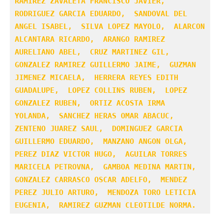
RAMIREZ ZAVALETA FRANCISCO JAVIER,  
RODRIGUEZ GARCIA EDUARDO,  SANDOVAL DEL 
ANGEL ISABEL,  SILVA LOPEZ MAYOLO,  ALARCON 
ALCANTARA RICARDO,  ARANGO RAMIREZ 
AURELIANO ABEL,  CRUZ MARTINEZ GIL,  
GONZALEZ RAMIREZ GUILLERMO JAIME,  GUZMAN 
JIMENEZ MICAELA,  HERRERA REYES EDITH 
GUADALUPE,  LOPEZ COLLINS RUBEN,  LOPEZ 
GONZALEZ RUBEN,  ORTIZ ACOSTA IRMA 
YOLANDA,  SANCHEZ HERAS OMAR ABACUC,  
ZENTENO JUAREZ SAUL,  DOMINGUEZ GARCIA 
GUILLERMO EDUARDO,  MANZANO ANGON OLGA,  
PEREZ DIAZ VICTOR HUGO,  AGUILAR TORRES 
MARICELA PETROVNA,  GAMBOA MEDINA MARTIN,  
GONZALEZ CARRASCO OSCAR ADELFO,  MENDEZ 
PEREZ JULIO ARTURO,  MENDOZA TORO LETICIA 
EUGENIA,  RAMIREZ GUZMAN CLEOTILDE NORMA.