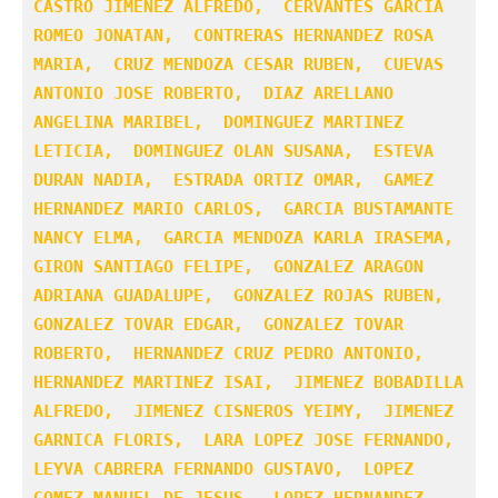
CASTRO JIMENEZ ALFREDO,  CERVANTES GARCIA 
ROMEO JONATAN,  CONTRERAS HERNANDEZ ROSA 
MARIA,  CRUZ MENDOZA CESAR RUBEN,  CUEVAS 
ANTONIO JOSE ROBERTO,  DIAZ ARELLANO 
ANGELINA MARIBEL,  DOMINGUEZ MARTINEZ 
LETICIA,  DOMINGUEZ OLAN SUSANA,  ESTEVA 
DURAN NADIA,  ESTRADA ORTIZ OMAR,  GAMEZ 
HERNANDEZ MARIO CARLOS,  GARCIA BUSTAMANTE 
NANCY ELMA,  GARCIA MENDOZA KARLA IRASEMA,  
GIRON SANTIAGO FELIPE,  GONZALEZ ARAGON 
ADRIANA GUADALUPE,  GONZALEZ ROJAS RUBEN,  
GONZALEZ TOVAR EDGAR,  GONZALEZ TOVAR 
ROBERTO,  HERNANDEZ CRUZ PEDRO ANTONIO,  
HERNANDEZ MARTINEZ ISAI,  JIMENEZ BOBADILLA 
ALFREDO,  JIMENEZ CISNEROS YEIMY,  JIMENEZ 
GARNICA FLORIS,  LARA LOPEZ JOSE FERNANDO,  
LEYVA CABRERA FERNANDO GUSTAVO,  LOPEZ 
GOMEZ MANUEL DE JESUS,  LOPEZ HERNANDEZ 