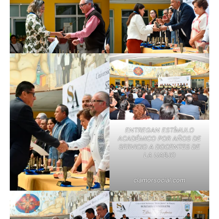
ENTREGAN ESTÍMULO
ACADÉMICO POR AÑOS DE
SERVICIO A DOCENTES DE
LA UABJO
clamorsocial.com