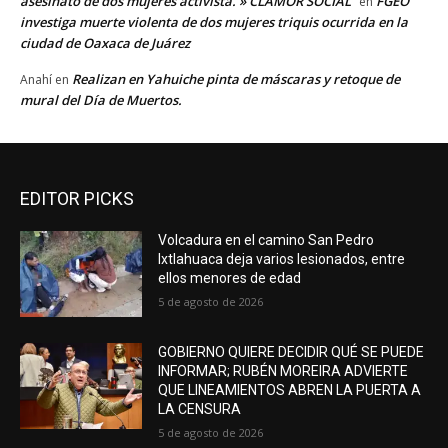
asesinato de dos mujeres activista. » CLAMOR SOCIAL
FGEO
en
investiga muerte violenta de dos mujeres triquis ocurrida en la
ciudad de Oaxaca de Juárez
Realizan en Yahuiche pinta de máscaras y retoque de
Anahí
en
mural del Día de Muertos.
EDITOR PICKS
Volcadura en el camino San Pedro
Ixtlahuaca deja varios lesionados, entre
ellos menores de edad
5 de agosto de 2026
GOBIERNO QUIERE DECIDIR QUÉ SE PUEDE
INFORMAR; RUBÉN MOREIRA ADVIERTE
QUE LINEAMIENTOS ABREN LA PUERTA A
LA CENSURA
5 de agosto de 2026