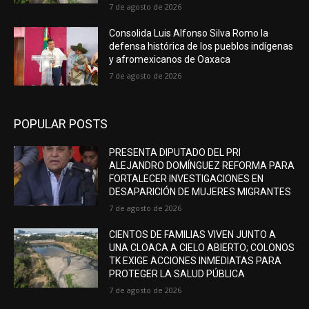
7 de agosto de 2026
Consolida Luis Alfonso Silva Romo la
defensa histórica de los pueblos indígenas
y afromexicanos de Oaxaca
7 de agosto de 2026
POPULAR POSTS
PRESENTA DIPUTADO DEL PRI
ALEJANDRO DOMÍNGUEZ REFORMA PARA
FORTALECER INVESTIGACIONES EN
DESAPARICIÓN DE MUJERES MIGRANTES
7 de agosto de 2026
CIENTOS DE FAMILIAS VIVEN JUNTO A
UNA CLOACA A CIELO ABIERTO; COLONOS
TK EXIGE ACCIONES INMEDIATAS PARA
PROTEGER LA SALUD PÚBLICA
7 de agosto de 2026