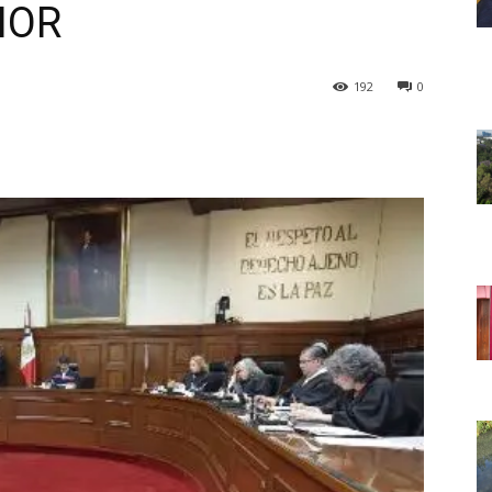
IOR
192
0