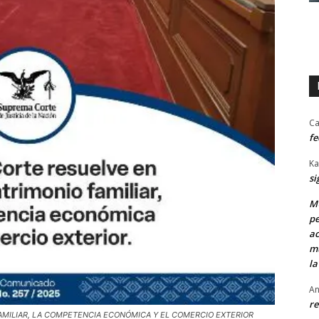
Ca
fe
Ka
si
MU
pe
ac
mu
la
An
re
FAMILIAR, LA COMPETENCIA ECONÓMICA Y EL COMERCIO EXTERIOR