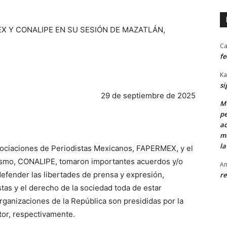
 Y CONALIPE EN SU SESIÓN DE MAZATLÁN,
Ca
fe
Ka
si
29 de septiembre de 2025
MU
pe
ac
mu
la
Asociaciones de Periodistas Mexicanos, FAPERMEX, y el
ismo, CONALIPE, tomaron importantes acuerdos y/o
An
efender las libertades de prensa y expresión,
re
istas y el derecho de la sociedad toda de estar
ganizaciones de la República son presididas por la
tor, respectivamente.