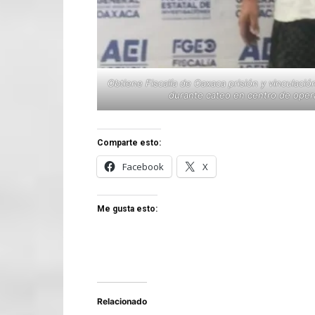
Obtiene Fiscalía de Oaxaca prisión y vinculació
durante cateo en centro de ope
Comparte esto:
Facebook
X
Me gusta esto:
Relacionado