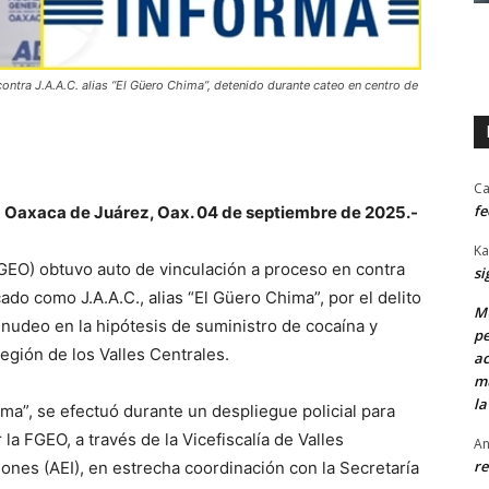
contra J.A.A.C. alias “El Güero Chima”, detenido durante cateo en centro de
Ca
fe
Oaxaca de Juárez, Oax. 04 de septiembre de 2025.-
Ka
FGEO) obtuvo auto de vinculación a proceso en contra
si
do como J.A.A.C., alias “El Güero Chima”, por el delito
MU
nudeo en la hipótesis de suministro de cocaína y
pe
egión de los Valles Centrales.
ac
mu
la
ima”, se efectuó durante un despliegue policial para
a FGEO, a través de la Vicefiscalía de Valles
An
re
iones (AEI), en estrecha coordinación con la Secretaría