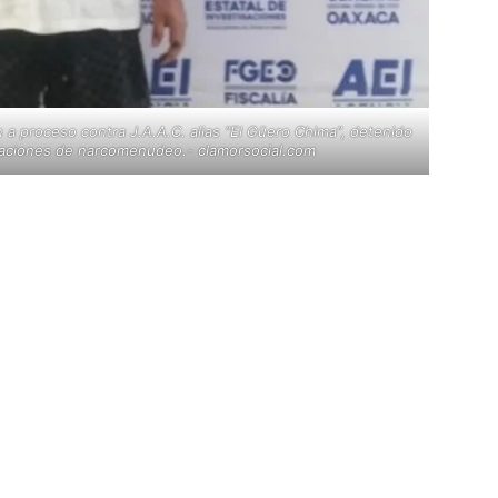
n a proceso contra J.A.A.C. alias “El Güero Chima”, detenido
raciones de narcomenudeo.- clamorsocial.com