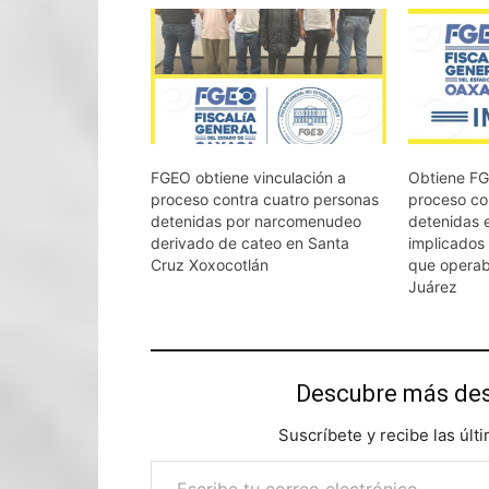
FGEO obtiene vinculación a
Obtiene FG
proceso contra cuatro personas
proceso co
detenidas por narcomenudeo
detenidas 
derivado de cateo en Santa
implicado
Cruz Xoxocotlán
que opera
Juárez
Descubre más d
Suscríbete y recibe las últ
Escribe tu correo electrónico…