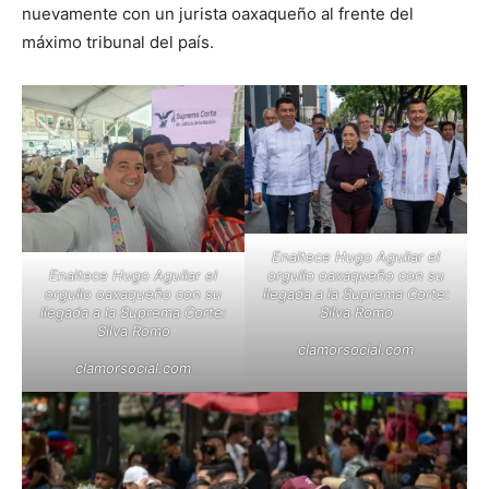
nuevamente con un jurista oaxaqueño al frente del
máximo tribunal del país.
Enaltece Hugo Aguilar el
orgullo oaxaqueño con su
Enaltece Hugo Aguilar el
llegada a la Suprema Corte:
orgullo oaxaqueño con su
Silva Romo
llegada a la Suprema Corte:
Silva Romo
clamorsocial.com
clamorsocial.com