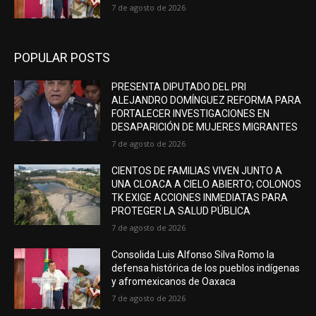
7 de agosto de 2026
POPULAR POSTS
PRESENTA DIPUTADO DEL PRI
ALEJANDRO DOMÍNGUEZ REFORMA PARA
FORTALECER INVESTIGACIONES EN
DESAPARICIÓN DE MUJERES MIGRANTES
7 de agosto de 2026
CIENTOS DE FAMILIAS VIVEN JUNTO A
UNA CLOACA A CIELO ABIERTO; COLONOS
TK EXIGE ACCIONES INMEDIATAS PARA
PROTEGER LA SALUD PÚBLICA
7 de agosto de 2026
Consolida Luis Alfonso Silva Romo la
defensa histórica de los pueblos indígenas
y afromexicanos de Oaxaca
7 de agosto de 2026