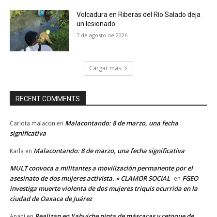
Volcadura en Riberas del Río Salado deja
un lesionado
7 de agosto de 2026
Cargar más
RECENT COMMENTS
Malacontando: 8 de marzo, una fecha
Carlota malacon
en
significativa
Malacontando: 8 de marzo, una fecha significativa
Karla
en
MULT convoca a militantes a movilización permanente por el
asesinato de dos mujeres activista. » CLAMOR SOCIAL
FGEO
en
investiga muerte violenta de dos mujeres triquis ocurrida en la
ciudad de Oaxaca de Juárez
Realizan en Yahuiche pinta de máscaras y retoque de
Anahí
en