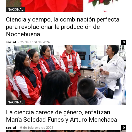
NACIONAL
Ciencia y campo, la combinación perfecta
para revolucionar la producción de
Nochebuena
social
-
25 de abril de 2026
0
NACIONAL
La ciencia carece de género, enfatizan
María Soledad Funes y Arturo Menchaca
social
-
9 de febrero de 2026
0