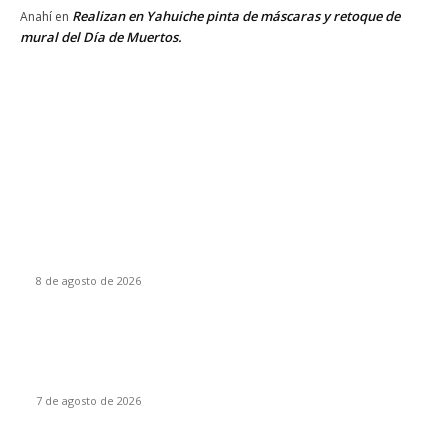
Realizan en Yahuiche pinta de máscaras y retoque de
Anahí
en
mural del Día de Muertos.
EDITOR PICKS
LLUVIAS PUNTUALES INTENSAS EN ZONAS DE SINALOA Y
NAYARIT; Y PUNTUALES MUY FUERTES EN ZONAS DE
SONORA, CHIHUAHUA, DURANGO, JALISCO, MICHOACÁN,
ESTADO DE MÉXICO,...
8 de agosto de 2026
PRESENTA DIPUTADO DEL PRI ALEJANDRO DOMÍNGUEZ
REFORMA PARA FORTALECER INVESTIGACIONES EN
DESAPARICIÓN DE MUJERES MIGRANTES
7 de agosto de 2026