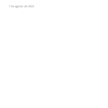
PROTEGER LA SALUD PÚBLICA
7 de agosto de 2026
POPULAR CATEGORY
NACIONAL
2611
SEGURIDAD - POLICIACA
1386
POLITICA
699
CLIMA - MEDIO AMBIENTE
532
COMENTARIO A TIEMPO
500
LOCAL
459
OPINIÓN DE CIPRIANO MIRAFLORES
445
CULTURA
266