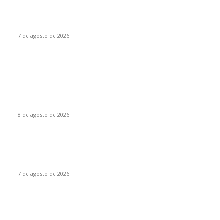
CIENTOS DE FAMILIAS VIVEN JUNTO A UNA CLOACA A CIELO
ABIERTO; COLONOS TK EXIGE ACCIONES INMEDIATAS PARA
PROTEGER LA SALUD PÚBLICA
7 de agosto de 2026
POPULAR POSTS
LLUVIAS PUNTUALES INTENSAS EN ZONAS DE SINALOA Y
NAYARIT; Y PUNTUALES MUY FUERTES EN ZONAS DE
SONORA, CHIHUAHUA, DURANGO, JALISCO, MICHOACÁN,
ESTADO DE MÉXICO,...
8 de agosto de 2026
PRESENTA DIPUTADO DEL PRI ALEJANDRO DOMÍNGUEZ
REFORMA PARA FORTALECER INVESTIGACIONES EN
DESAPARICIÓN DE MUJERES MIGRANTES
7 de agosto de 2026
CIENTOS DE FAMILIAS VIVEN JUNTO A UNA CLOACA A CIELO
ABIERTO; COLONOS TK EXIGE ACCIONES INMEDIATAS PARA